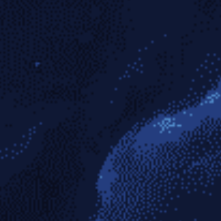
伦
北
敦
京
新
加
坡
巴
西