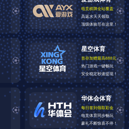
打造高品质的数字化观赛体验。我们
入口-开运(中国)服务。
亚、中东、欧洲等区域建立了本地化技
均访问量持续增长，深受广大体育爱