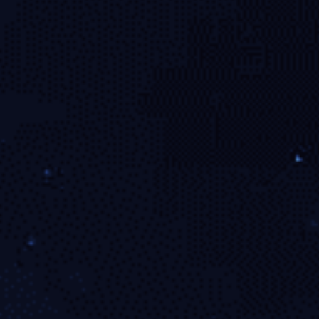
计
、行为追
源支持
体育直播平台。