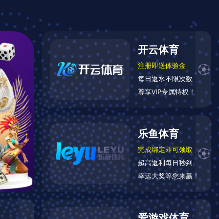
App
公司
体育
注册入口
简介
热讯
看更便捷
终端支持、高清视频、 实