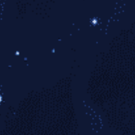
辅助工
体育App
支持 Windows、
聚合热门体育赛事，覆盖足
Android 系统
球、篮球、电竞等领域，提供
定直连平台主页，
数据查询、直播内容与资讯提
问限制，保障数据
醒，助您快速掌握赛场动向。
加载更顺畅
平台信号热力地图概览
线登录的数据分布模型，模拟全球用户访问密度，直观展现不同