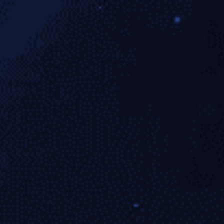
安全核心
数据加密
行为审
密、权限分级、
关键操作日志
存储隔离
踪、风险溯
新手上路 · 常见问题流程解答
赛事，常见使用疑问一次解答，助你快速上手 开运体育在线登录 