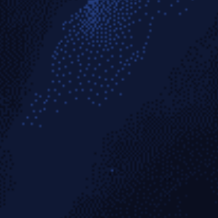
开运体育在线登录网络化安全
版登录入口-开运(中国)平台架构，实现用户与数据全链路防护，
身份验证
网络防
登录、行为识
WAF规则、
、设备绑定
别、服务稳