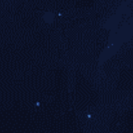
字段加
从注册到观看
1