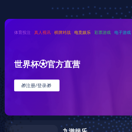
开运体
连接你的赛事视野，打造